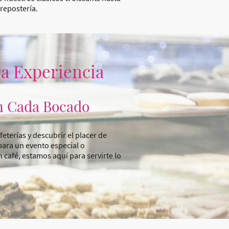
repostería.
a Experiencia
n Cada Bocado
feterías y descubrir el placer de
para un evento especial o
 café, estamos aquí para servirte lo