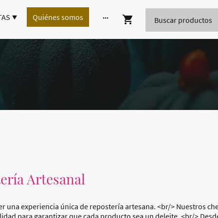
TAS
Quiénes somos
ería Artesanal
 una experiencia única de repostería artesana. <br/> Nuestros che
lidad para garantizar que cada producto sea un deleite. <br/> Desd