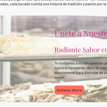
adas, cada bocado cuenta una historia de tradición y pasión por la 
Únete a Nuestr
Radiante Sabor e
Te invitamos a visitar nuestras ca
nuestra repostería. <br/> Ya sea 
simplemente para disfrutar de un
mejor.
Visítanos Ahora